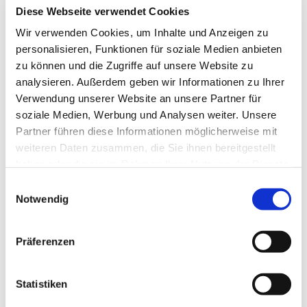
Diese Webseite verwendet Cookies
Wir verwenden Cookies, um Inhalte und Anzeigen zu
personalisieren, Funktionen für soziale Medien anbieten
zu können und die Zugriffe auf unsere Website zu
Samstag, 8. Januar 2028, 17:00
analysieren. Außerdem geben wir Informationen zu Ihrer
Uhr
Verwendung unserer Website an unsere Partner für
soziale Medien, Werbung und Analysen weiter. Unsere
Partner führen diese Informationen möglicherweise mit
Kapelle St. Jost, Bei St. Jost 4-6,
weiteren Daten zusammen, die Sie ihnen bereitgestellt
35039 Marburg
haben oder die sie im Rahmen Ihrer Nutzung der Dienste
gesammelt haben.
Einwilligungsauswahl
Notwendig
Präferenzen
Statistiken