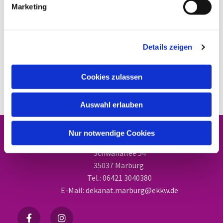
Marketing
Details zeigen
Cookies zulassen
Auswahl erlauben
Nur notwendige Cookies
Dekanat Marburg
Schwanallee 54
35037 Marburg
Tel.: 06421 3040380
E-Mail: dekanat.marburg@ekkw.de