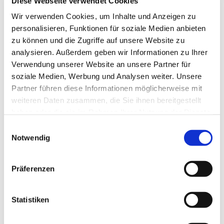
Diese Webseite verwendet Cookies
Wir verwenden Cookies, um Inhalte und Anzeigen zu
personalisieren, Funktionen für soziale Medien anbieten
zu können und die Zugriffe auf unsere Website zu
analysieren. Außerdem geben wir Informationen zu Ihrer
Samstag, 1. Januar 2028, 17:00 Uhr
Verwendung unserer Website an unsere Partner für
soziale Medien, Werbung und Analysen weiter. Unsere
Kapelle St. Jost, Bei St. Jost 4-6,
Partner führen diese Informationen möglicherweise mit
35039 Marburg
weiteren Daten zusammen, die Sie ihnen bereitgestellt
haben oder die sie im Rahmen Ihrer Nutzung der Dienste
gesammelt haben.
Einwilligungsauswahl
Notwendig
Präferenzen
Statistiken