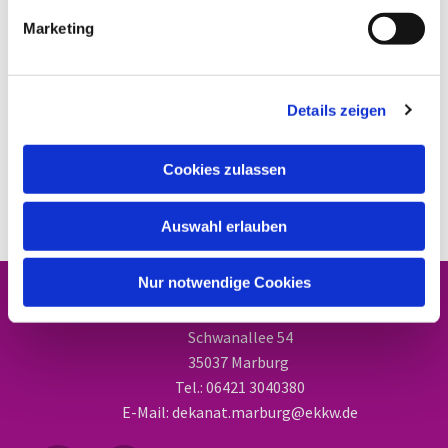
Marketing
Details zeigen
Cookies zulassen
Auswahl erlauben
Nur notwendige Cookies
Dekanat Marburg
Schwanallee 54
35037 Marburg
Tel.: 06421 3040380
E-Mail: dekanat.marburg@ekkw.de