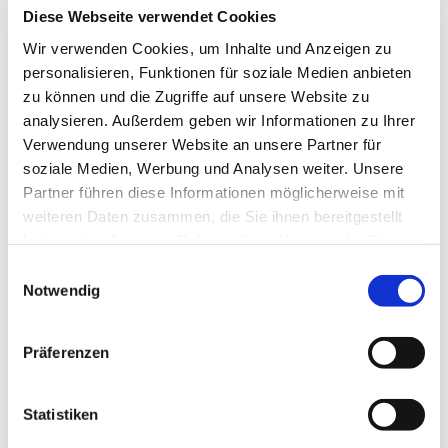
Diese Webseite verwendet Cookies
Wir verwenden Cookies, um Inhalte und Anzeigen zu
personalisieren, Funktionen für soziale Medien anbieten
zu können und die Zugriffe auf unsere Website zu
Samstag, 18. Dezember 2027,
analysieren. Außerdem geben wir Informationen zu Ihrer
17:00 Uhr
Verwendung unserer Website an unsere Partner für
soziale Medien, Werbung und Analysen weiter. Unsere
Partner führen diese Informationen möglicherweise mit
Kapelle St. Jost, Bei St. Jost 4-6,
weiteren Daten zusammen, die Sie ihnen bereitgestellt
35039 Marburg
haben oder die sie im Rahmen Ihrer Nutzung der Dienste
gesammelt haben.
Einwilligungsauswahl
Notwendig
Präferenzen
Statistiken