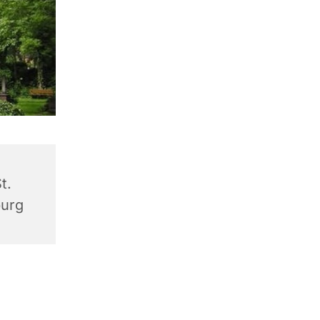
t.
burg