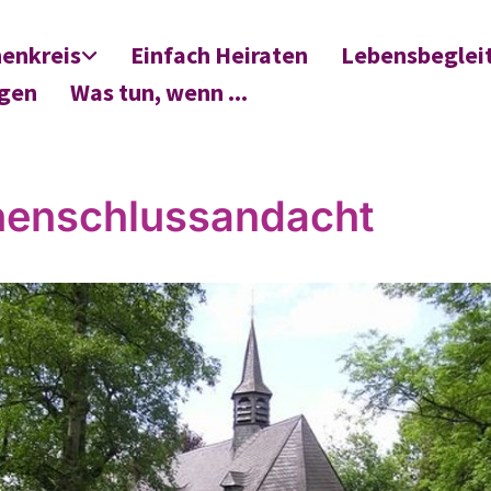
henkreis
Einfach Heiraten
Lebensbeglei
ngen
Was tun, wenn ...
enschlussandacht