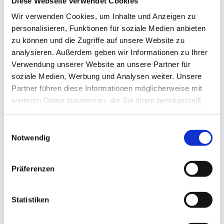
Diese Webseite verwendet Cookies
© null
Wir verwenden Cookies, um Inhalte und Anzeigen zu
personalisieren, Funktionen für soziale Medien anbieten
zu können und die Zugriffe auf unsere Website zu
analysieren. Außerdem geben wir Informationen zu Ihrer
Sonntag, 2. Januar 2028, 11:00 Uhr
Verwendung unserer Website an unsere Partner für
soziale Medien, Werbung und Analysen weiter. Unsere
Universitätskirche, Reitgasse 2,
Partner führen diese Informationen möglicherweise mit
Reitgasse 2, 35037 Marburg
weiteren Daten zusammen, die Sie ihnen bereitgestellt
haben oder die sie im Rahmen Ihrer Nutzung der Dienste
gesammelt haben.
Einwilligungsauswahl
Notwendig
Präferenzen
Statistiken