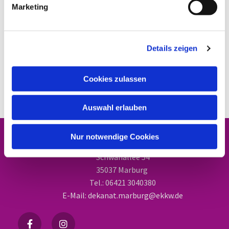
Marketing
Details zeigen
Cookies zulassen
Auswahl erlauben
Nur notwendige Cookies
Dekanat Marburg
Schwanallee 54
35037 Marburg
Tel.: 06421 3040380
E-Mail: dekanat.marburg@ekkw.de