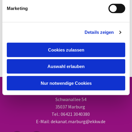
Marketing
Details zeigen
Cookies zulassen
Auswahl erlauben
Nur notwendige Cookies
Dekanat Marburg
Schwanallee 54
35037 Marburg
Tel.: 06421 3040380
E-Mail: dekanat.marburg@ekkw.de