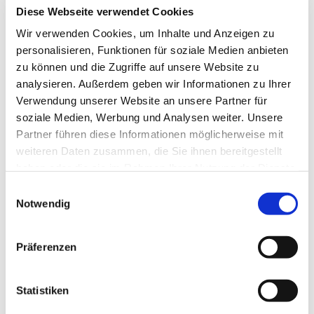
© null
Diese Webseite verwendet Cookies
Wir verwenden Cookies, um Inhalte und Anzeigen zu
personalisieren, Funktionen für soziale Medien anbieten
zu können und die Zugriffe auf unsere Website zu
Sonntag, 12. Dezember 2027, 11:00
analysieren. Außerdem geben wir Informationen zu Ihrer
Uhr
Verwendung unserer Website an unsere Partner für
soziale Medien, Werbung und Analysen weiter. Unsere
Partner führen diese Informationen möglicherweise mit
Universitätskirche, Reitgasse 2,
weiteren Daten zusammen, die Sie ihnen bereitgestellt
Reitgasse 2, 35037 Marburg
haben oder die sie im Rahmen Ihrer Nutzung der Dienste
gesammelt haben.
Einwilligungsauswahl
Notwendig
Präferenzen
Statistiken