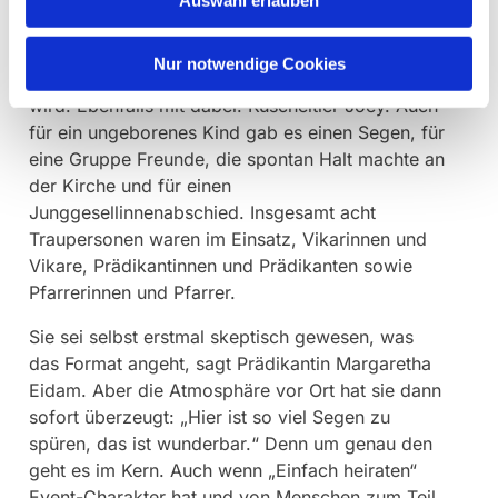
Auswahl erlauben
Segen. Eine Mutter wollte den gern für sich und
ihren Sohn – und dabei gleich mal die Pfarrerin
Nur notwendige Cookies
kennenlernen, die sie im nächsten Jahr trauen
wird. Ebenfalls mit dabei: Kuscheltier Joey. Auch
für ein ungeborenes Kind gab es einen Segen, für
eine Gruppe Freunde, die spontan Halt machte an
der Kirche und für einen
Junggesellinnenabschied. Insgesamt acht
Traupersonen waren im Einsatz, Vikarinnen und
Vikare, Prädikantinnen und Prädikanten sowie
Pfarrerinnen und Pfarrer.
Sie sei selbst erstmal skeptisch gewesen, was
das Format angeht, sagt Prädikantin Margaretha
Eidam. Aber die Atmosphäre vor Ort hat sie dann
sofort überzeugt: „Hier ist so viel Segen zu
spüren, das ist wunderbar.“ Denn um genau den
geht es im Kern. Auch wenn „Einfach heiraten“
Event-Charakter hat und von Menschen zum Teil