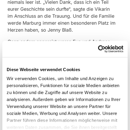
niemals leer ist. „Vielen Dank, dass ich ein Teil
eurer Geschichte sein durfte“, sagte die Vikarin
im Anschluss an die Trauung. Und für die Familie
werde Marburg immer einen besonderen Platz im
Herzen haben, so Jenny Blaß.
Ganz anders angereist waren Eva und Andreas
Brückel. Auch sie haben ihre standesamtliche
Hochzeit bereits hinter sich. Und kamen aber mit
einer richtig großen Hochzeitsgesellschaft nach
Marburg. Aufregung vor dem Ja-Wort?
Diese Webseite verwendet Cookies
Komplette Fehlanzeige. „Genau deshalb haben
Wir verwenden Cookies, um Inhalte und Anzeigen zu
wir uns ja für dieses Format entscheiden“,
personalisieren, Funktionen für soziale Medien anbieten
erklärte Eva Brückel. „Ich wollte keinen Stress mit
zu können und die Zugriffe auf unsere Website zu
Vorbereitungen haben und das ist einfach
analysieren. Außerdem geben wir Informationen zu Ihrer
perfekt, so wie es ist.“ Prädikantin Margaretha
Verwendung unserer Website an unsere Partner für
Eidam traute die beiden. Auch hier war ein
soziale Medien, Werbung und Analysen weiter. Unsere
Bezug zur Kulinarik im Spiel: Das Salz in der
Partner führen diese Informationen möglicherweise mit
Suppe und der Zucker im Kaffee – dieses
weiteren Daten zusammen, die Sie ihnen bereitgestellt